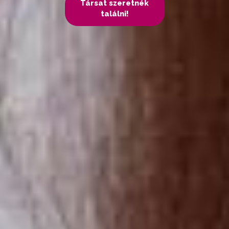
Társat szeretnék
találni!