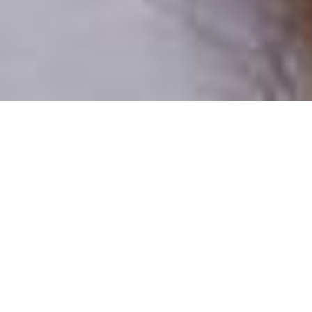
Csak valódi felhasználók
A profilok 100%-a ellenőrzött