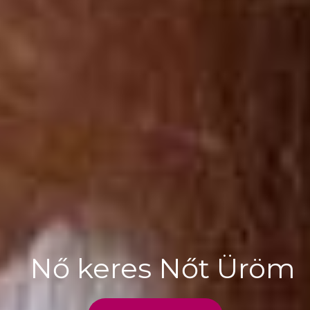
Nő keres Nőt Üröm