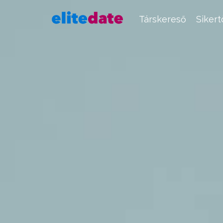
Társkereső
Siker