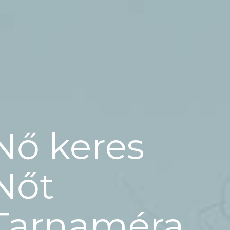
Nő keres
Nőt
Tarnaméra