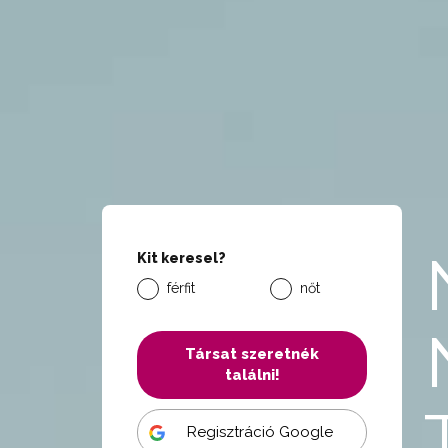
Kit keresel?
férfit
nőt
Társat szeretnék
találni!
Regisztráció Google