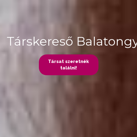
Társkereső Balatong
Társat szeretnék
találni!