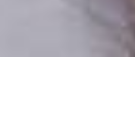
Csak valódi felhasználók
A profilok 100%-a ellenőrzött