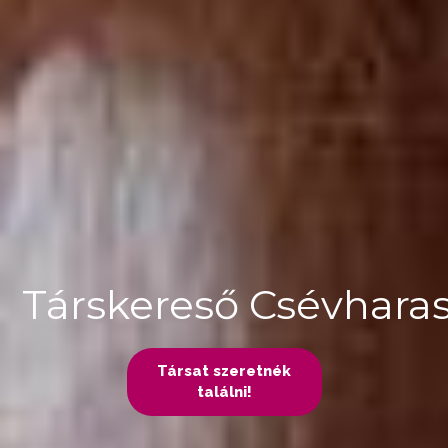
Társkereső Csévhara
Társat szeretnék
találni!