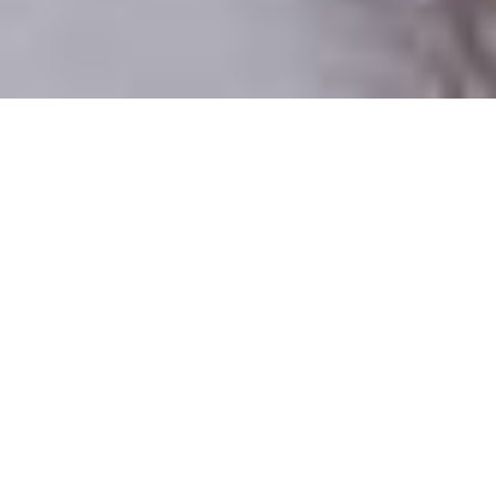
Csak valódi felhasználók
A profilok 100%-a ellenőrzött