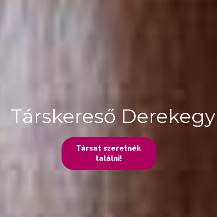
Társkereső Derekeg
Társat szeretnék
találni!