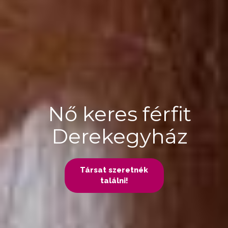
Nő keres férfit
Derekegyház
Társat szeretnék
találni!