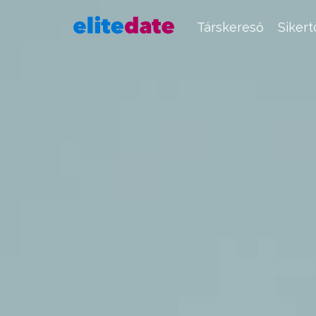
Társkereső
Siker