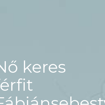
Nő keres
férfit
Fábiánsebes