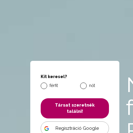
Kit keresel?
férfit
nőt
Társat szeretnék
találni!
Regisztráció Google