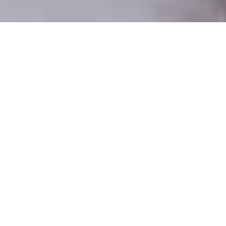
Csak valódi felhasználók
A profilok 100%-a ellenőrzött
Csak komoly társkeresőknek