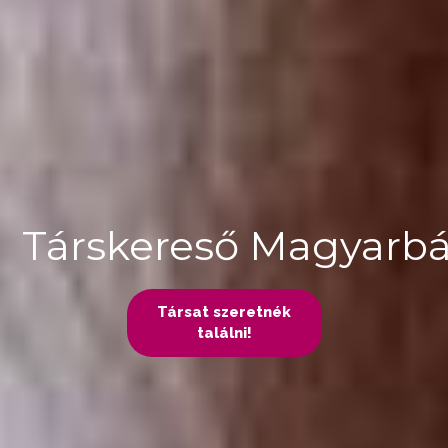
Társkereső Magyarb
Társat szeretnék
találni!