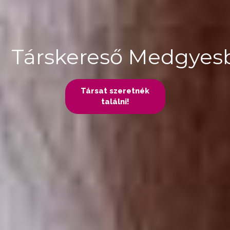
Társkereső Medgyes
Társat szeretnék
találni!