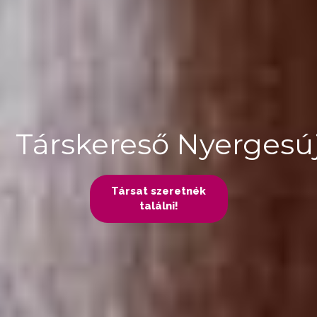
Társkereső Nyergesú
Társat szeretnék
találni!