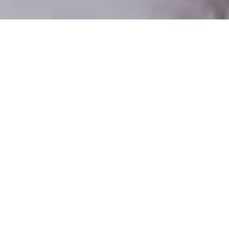
Csak valódi felhasználók
A profilok 100%-a ellenőrzött
Csak komoly társkeresőknek