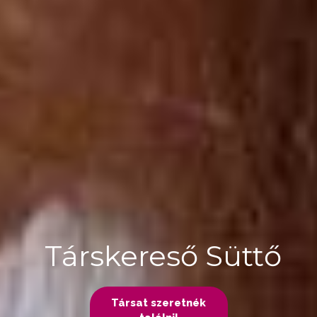
Társkereső Süttő
Társat szeretnék