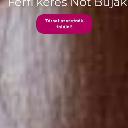
Férfi keres Nőt Buják
Társat szeretnék
találni!