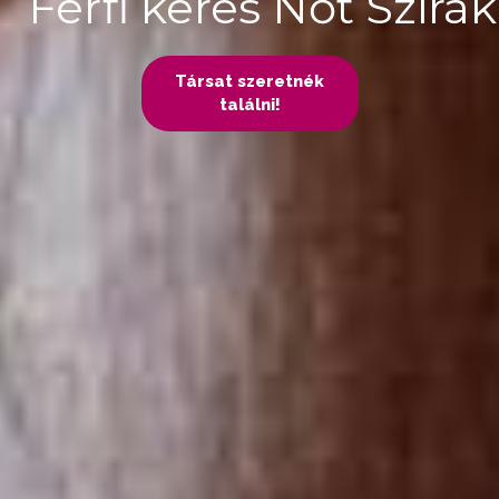
Férfi keres Nőt Szirák
Társat szeretnék
találni!