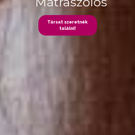
Mátraszőlős
Társat szeretnék
találni!