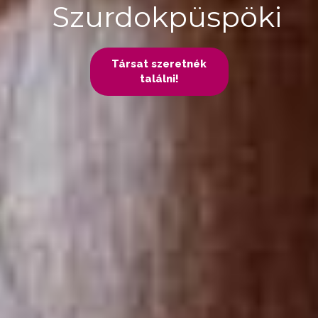
Szurdokpüspöki
Társat szeretnék
találni!