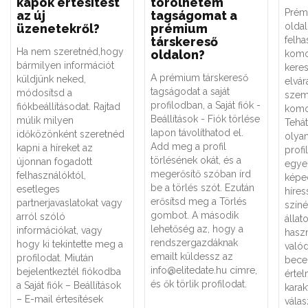
kapok értesítést
törölhetem
Prém
az új
tagságomat a
oldal
üzenetekről?
prémium
társkereső
felha
Ha nem szeretnéd,hogy
oldalon?
komo
bármilyen információt
keres
A prémium társkereső
küldjünk neked,
elvár
tagságodat a saját
módosítsd a
szem
profilodban, a Saját fiók -
fiókbeállításodat. Rajtad
komo
Beállítások - Fiók törlése
múlik milyen
Tehát
lapon távolíthatod el.
időközönként szeretnéd
olyan
Add meg a profil
kapni a híreket az
prof
törlésének okát, és a
újonnan fogadott
egye
megerősítő szóban írd
felhasználóktól,
képe
be a törlés szót. Ezután
esetleges
híres
erősítsd meg a Törlés
partnerjavaslatokat vagy
színé
gombot. A második
arról szóló
állat
lehetőség az, hogy a
információkat, vagy
haszn
rendszergazdáknak
hogy ki tekintette meg a
valód
emailt küldessz az
profilodat. Miután
bece
info@elitedate.hu címre,
bejelentkeztél fiókodba
értel
és ők törlik profilodat.
a Saját fiók – Beállítások
karak
– E-mail értesítések
válas