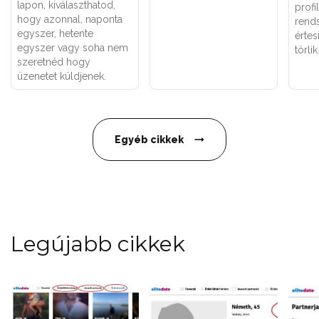
lapon, kiválaszthatod,
profi
hogy azonnal, naponta
rend
egyszer, hetente
értes
egyszer vagy soha nem
törlik
szeretnéd hogy
üzenetet küldjenek.
Egyéb cikkek
Legújabb cikkek