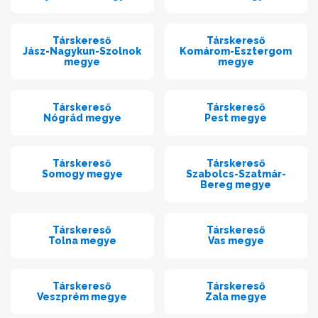
Társkereső
Társkereső
Jász-Nagykun-Szolnok
Komárom-Esztergom
megye
megye
Társkereső
Társkereső
Nógrád megye
Pest megye
Társkereső
Társkereső
Somogy megye
Szabolcs-Szatmár-
Bereg megye
Társkereső
Társkereső
Tolna megye
Vas megye
Társkereső
Társkereső
Veszprém megye
Zala megye