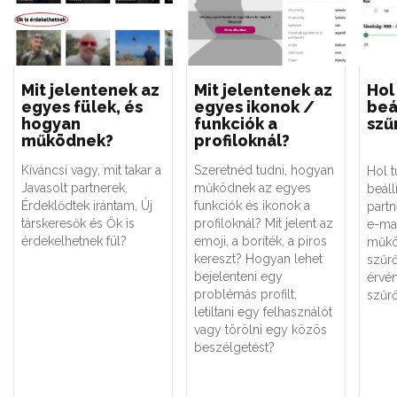
Mit jelentenek az
Mit jelentenek az
Hol
egyes fülek, és
egyes ikonok /
beál
hogyan
funkciók a
szű
működnek?
profiloknál?
Kíváncsi vagy, mit takar a
Szeretnéd tudni, hogyan
Hol t
Javasolt partnerek,
működnek az egyes
beállí
Érdeklődtek irántam, Új
funkciók és ikonok a
part
társkeresők és Ők is
profiloknál? Mit jelent az
e-ma
érdekelhetnek fül?
emoji, a boríték, a piros
műkö
kereszt? Hogyan lehet
szűr
bejelenteni egy
érvén
problémás profilt,
szűr
letiltani egy felhasználót
vagy törölni egy közös
beszélgetést?