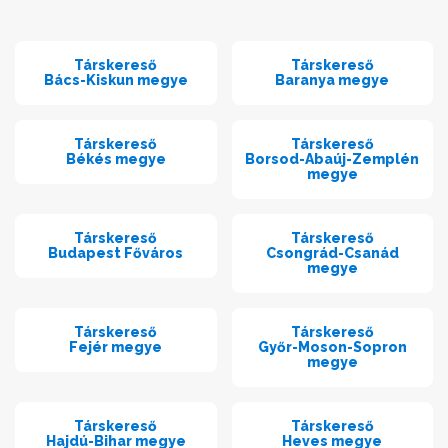
Társkereső
Társkereső
Bács-Kiskun megye
Baranya megye
Társkereső
Társkereső
Békés megye
Borsod-Abaúj-Zemplén
megye
Társkereső
Társkereső
Budapest Főváros
Csongrád-Csanád
megye
Társkereső
Társkereső
Fejér megye
Győr-Moson-Sopron
megye
Társkereső
Társkereső
Hajdú-Bihar megye
Heves megye