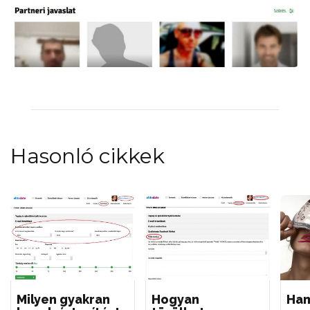
Hasonló cikkek
Milyen gyakran
Hogyan
Ham