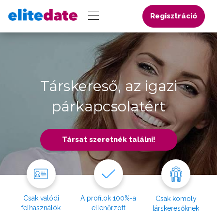
Regisztráció
Társkereső, az igazi
párkapcsolatért
Társat szeretnék találni!
Csak valódi
A profilok 100%-a
Csak komoly
felhasználók
ellenőrzött
társkeresőknek