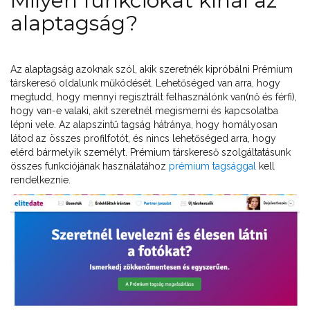
Milyen funkciókat kínál az
alaptagság?
Az alaptagság azoknak szól, akik szeretnék kipróbálni Prémium
társkereső oldalunk működését. Lehetőséged van arra, hogy
megtudd, hogy mennyi regisztrált felhasználónk van(nő és férfi),
hogy van-e valaki, akit szeretnél megismerni és kapcsolatba
lépni vele. Az alapszintű tagság hátránya, hogy homályosan
látod az összes profilfotót, és nincs lehetőséged arra, hogy
elérd bármelyik személyt. Prémium társkereső szolgáltatásunk
összes funkciójának használatához
prémium tagsággal
kell
rendelkeznie.