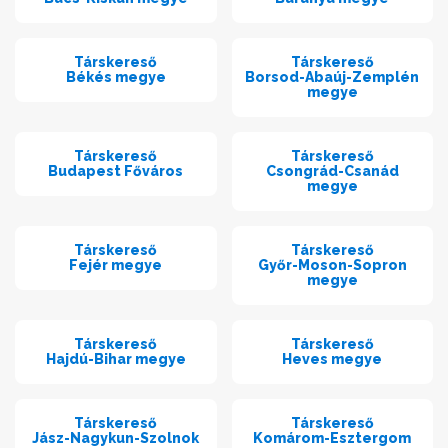
Társkereső
Társkereső
Békés megye
Borsod-Abaúj-Zemplén
megye
Társkereső
Társkereső
Budapest Főváros
Csongrád-Csanád
megye
Társkereső
Társkereső
Fejér megye
Győr-Moson-Sopron
megye
Társkereső
Társkereső
Hajdú-Bihar megye
Heves megye
Társkereső
Társkereső
Jász-Nagykun-Szolnok
Komárom-Esztergom