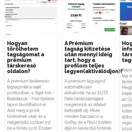
Hogyan
A Prémium
Hog
törölhetem
tagság kifizetése
inf
tagságomat a
után mennyi ideig
tár
prémium
tart, hogy a
tag
társkereső
profilom teljes
Napon
oldalon?
legyen(aktiválódjon)?
tag r
A prémium társkereső
A prémium tagságod
társk
tagságodat a saját
automatikusan
Megt
profilodban, a Saját fiók -
aktiválódik, ha az ELITE
bejel
Beállítások - Fiók törlése
Date bankszámlájára
az Új
lapon távolíthatod el.
megérkezik az általad
partn
Add meg a profil
befizetett díj. Mivel
krité
törlésének okát, és a
minden tranzakció a
állít
megerősítő szóban írd
GoPay és a PayU fizetési
regis
be a törlés szót. Ezután
átjárón keresztül történik,
közül