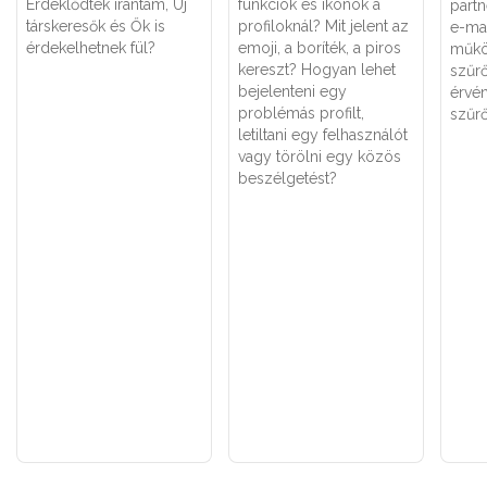
Érdeklődtek irántam, Új
funkciók és ikonok a
part
társkeresők és Ők is
profiloknál? Mit jelent az
e-ma
érdekelhetnek fül?
emoji, a boríték, a piros
műkö
kereszt? Hogyan lehet
szűr
bejelenteni egy
érvén
problémás profilt,
szűr
letiltani egy felhasználót
vagy törölni egy közös
beszélgetést?