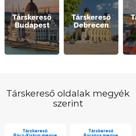
Társkereső
Társkereső
T
Budapest
Debrecen
Társkereső oldalak megyék
szerint
Társkereső
Társkereső
Bács-Kiskun megye
Baranya megye