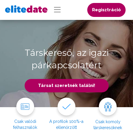
Regisztráció
Társkereső, az igazi
párkapcsolatért
Társat szeretnék találni!
Csak valódi
A profilok 100%-a
Csak komoly
felhasználók
ellenőrzött
társkeresőknek