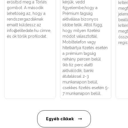
erősítsd meg a Törlés
kérjük, vedd
krit
gombot. A második
figyelembe,hogy a
megf
lehetőség az, hogy a
Prémium tagság
jele
rendszergazdáknak
aktiválása bizonyos
beáll
emailt küldessz az
időbe telik. Attól függ,
krité
info@elitedate.hu címre,
hogy milyen fizetési
megt
és ők törlik profilodat.
módot választottál.
össz
Mobiltelefon vagy
regis
hitelkártya fizetés esetén
a prémium tagság
néhány percen belül
(kb.tíz perc alatt)
aktiválódik, banki
átutalással 2-3
munkanapon belül,
csekkes fizetés esetén 5-
7 munkanapon belül.
Egyéb cikkek