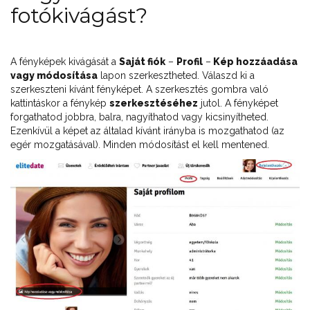
fotókivágást?
A fényképek kivágását a
Saját fiók
–
Profil
–
Kép hozzáadása
vagy módosítása
lapon szerkesztheted. Válaszd ki a
szerkeszteni kívánt fényképet. A szerkesztés gombra való
kattintáskor a fénykép
szerkesztéséhez
jutol. A fényképet
forgathatod jobbra, balra, nagyíthatod vagy kicsinyítheted.
Ezenkívül a képet az általad kívánt irányba is mozgathatod (az
egér mozgatásával). Minden módosítást el kell mentened.