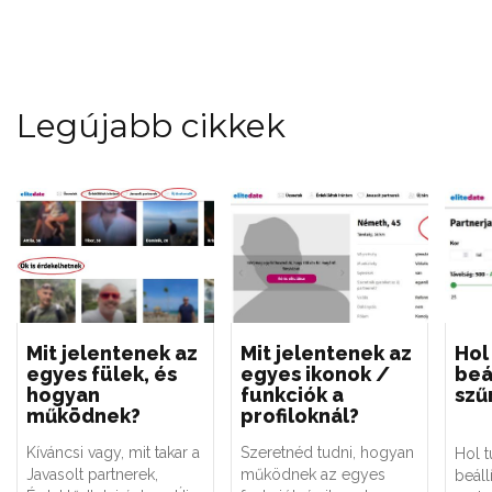
Legújabb cikkek
Mit jelentenek az
Mit jelentenek az
Hol
egyes fülek, és
egyes ikonok /
beál
hogyan
funkciók a
szű
működnek?
profiloknál?
Kíváncsi vagy, mit takar a
Szeretnéd tudni, hogyan
Hol t
Javasolt partnerek,
működnek az egyes
beállí