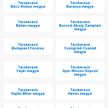
Társkereső
Társkereső
Bács-Kiskun megye
Baranya megye
Társkereső
Társkereső
Békés megye
Borsod-Abaúj-Zemplén
megye
Társkereső
Társkereső
Budapest Főváros
Csongrád-Csanád
megye
Társkereső
Társkereső
Fejér megye
Győr-Moson-Sopron
megye
Társkereső
Társkereső
Hajdú-Bihar megye
Heves megye