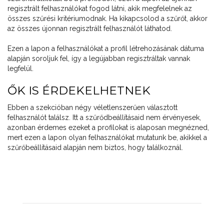
regisztrált felhasználókat fogod látni, akik megfelelnek az
összes szűrési kritériumodnak. Ha kikapcsolod a szűrőt, akkor
az összes újonnan regisztrált felhasználót láthatod.
Ezen a lapon a felhasználókat a profil létrehozásának dátuma
alapján soroljuk fel, így a legújabban regisztráltak vannak
legfelül.
ŐK IS ÉRDEKELHETNEK
Ebben a szekcióban négy véletlenszerűen választott
felhasználót találsz. Itt a szűrődbeállításaid nem érvényesek,
azonban érdemes ezeket a profilokat is alaposan megnézned,
mert ezen a lapon olyan felhasználókat mutatunk be, akikkel a
szűrőbeállításaid alapján nem biztos, hogy találkoznál.