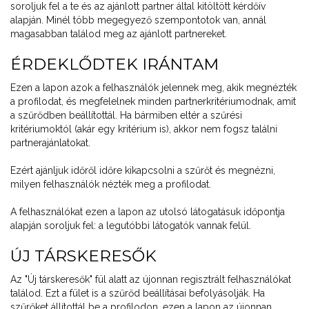
soroljuk fel a te és az ajánlott partner által kitöltött kérdőív
alapján. Minél több megegyező szempontotok van, annál
magasabban találod meg az ajánlott partnereket.
ÉRDEKLŐDTEK IRÁNTAM
Ezen a lapon azok a felhasználók jelennek meg, akik megnézték
a profilodat, és megfelelnek minden partnerkritériumodnak, amit
a szűrődben beállítottál. Ha bármiben eltér a szűrési
kritériumoktól (akár egy kritérium is), akkor nem fogsz találni
partnerajánlatokat.
Ezért ajánljuk időről időre kikapcsolni a szűrőt és megnézni,
milyen felhasználók nézték meg a profilodat.
A felhasználókat ezen a lapon az utolsó látogatásuk időpontja
alapján soroljuk fel: a legutóbbi látogatók vannak felül.
ÚJ TÁRSKERESŐK
Az "Új társkeresők" fül alatt az újonnan regisztrált felhasználókat
találod. Ezt a fület is a szűrőd beállításai befolyásolják. Ha
szűrőket állítottál be a profilodon, ezen a lapon az újonnan