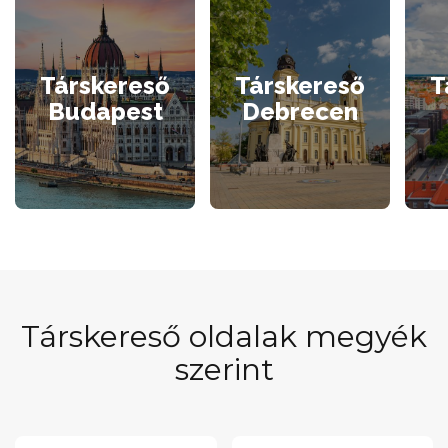
Társkereső
Társkereső
T
Budapest
Debrecen
Társkereső oldalak megyék
szerint