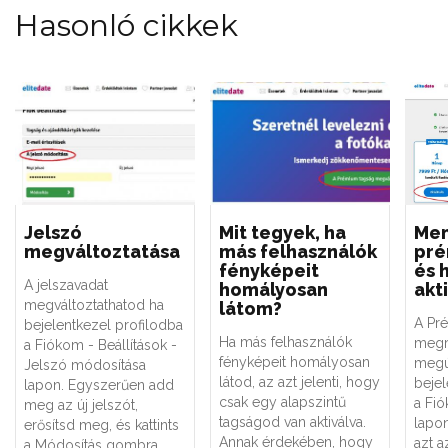
Hasonló cikkek
Jelszó
Mit tegyek, ha
Men
megváltoztatása
más felhasználók
pré
fényképeit
és 
A jelszavadat
homályosan
akt
megváltoztathatod ha
látom?
A Pr
bejelentkezel profilodba
Ha más felhasználók
megr
a Fiókom - Beállítások -
fényképeit homályosan
megúj
Jelszó módosítása
látod, az azt jelenti, hogy
bejel
lapon. Egyszerűen add
csak egy alapszintű
a Fi
meg az új jelszót,
tagságod van aktiválva.
lapon
erősítsd meg, és kattints
Annak érdekében, hogy
azt a
a Módosítás gombra.