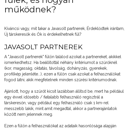
működnek?
Kíváncsi vagy, mit takar a Javasolt partnerek, Érdeklődtek irántam,
Új társkeresők és Ők is érdekelhetnek fül?
JAVASOLT PARTNEREK
A "Javasolt partnerek" fülön találod azokat a partnereket, akikkel
ismerkedhetsz. Ha beállítottál néhány kritériumot a szűrőknél
(kor, magasság, oktatás, távolság, dohányzás, gyerekek,
profilkép jelenléte...), ezen a fülön csak azokat a felhasználókat
fogod látni, akik megfelelnek minden szűrési kritériumodnak.
Ajánlott, hogy a szűrőt kicsit lazábban állítsd be, mert ha például
egy évvel idősebb / fiatalabb felhasználó regisztrál a
társkeresőn, vagy például egy felhasználó csak 1 km-rel
messzebb lakik, mint amit megadtál, akkor a partnerajánlatok
között nem jelennek meg.
Ezen a fülön a felhasználókat az adataik hasonlósága alapján