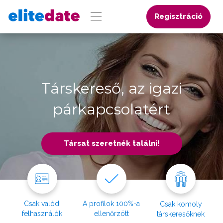
Regisztráció
Társkereső, az igazi
párkapcsolatért
Társat szeretnék találni!
Csak valódi
A profilok 100%-a
Csak komoly
felhasználók
ellenőrzött
társkeresőknek