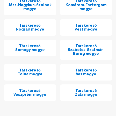
Társkereső
Társkereső
Jász-Nagykun-Szolnok
Komárom-Esztergom
megye
megye
Társkereső
Társkereső
Nógrád megye
Pest megye
Társkereső
Társkereső
Somogy megye
Szabolcs-Szatmár-
Bereg megye
Társkereső
Társkereső
Tolna megye
Vas megye
Társkereső
Társkereső
Veszprém megye
Zala megye