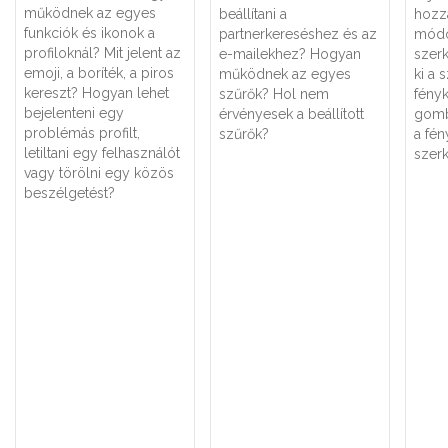
működnek az egyes
beállítani a
hozz
funkciók és ikonok a
partnerkereséshez és az
módo
profiloknál? Mit jelent az
e-mailekhez? Hogyan
szer
emoji, a boríték, a piros
működnek az egyes
ki a 
kereszt? Hogyan lehet
szűrők? Hol nem
fényk
bejelenteni egy
érvényesek a beállított
gombr
problémás profilt,
szűrők?
a fé
letiltani egy felhasználót
szerk
vagy törölni egy közös
beszélgetést?