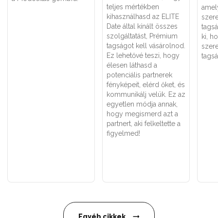
teljes mértékben
amely
kihasználhasd az ELITE
szer
Date által kínált összes
tagsá
szolgáltatást, Prémium
ki, 
tagságot kell vásárolnod.
szere
Ez lehetővé teszi, hogy
tagság
élesen láthasd a
potenciális partnerek
fényképeit, elérd őket, és
kommunikálj velük. Ez az
egyetlen módja annak,
hogy megismerd azt a
partnert, aki felkeltette a
figyelmed!
Egyéb cikkek