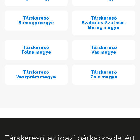
Társkereső
Társkereső
Somogy megye
Szabolcs-Szatmár-
Bereg megye
Társkereső
Társkereső
Tolna megye
Vas megye
Társkereső
Társkereső
Veszprém megye
Zala megye
Társkereső, az igazi párkapcsolatért