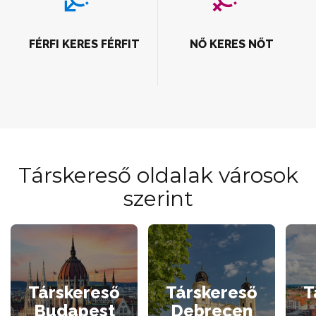
FÉRFI KERES FÉRFIT
NŐ KERES NŐT
Társkereső oldalak városok
szerint
Társkereső
Társkereső
T
Budapest
Debrecen