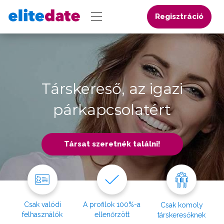
Regisztráció
Társkereső, az igazi
párkapcsolatért
Társat szeretnék találni!
Csak valódi
A profilok 100%-a
Csak komoly
felhasználók
ellenőrzött
társkeresőknek