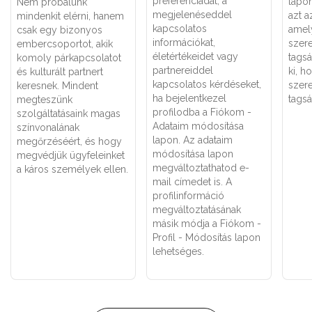
preferenciádat, a
lapon
Nem próbálunk
megjelenéseddel
azt a
mindenkit elérni, hanem
kapcsolatos
amely
csak egy bizonyos
információkat,
szer
embercsoportot, akik
életértékeidet vagy
tagsá
komoly párkapcsolatot
partnereiddel
ki, 
és kulturált partnert
kapcsolatos kérdéseket,
szere
keresnek. Mindent
ha bejelentkezel
tagság
megteszünk
profilodba a Fiókom -
szolgáltatásaink magas
Adataim módosítása
színvonalának
lapon. Az adataim
megőrzéséért, és hogy
módosítása lapon
megvédjük ügyfeleinket
megváltoztathatod e-
a káros személyek ellen.
mail címedet is. A
profilinformáció
megváltoztatásának
másik módja a Fiókom -
Profil - Módosítás lapon
lehetséges.