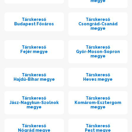
megye
Társkereső
Társkereső
Budapest Főváros
Csongrád-Csanád
megye
Társkereső
Társkereső
Fejér megye
Győr-Moson-Sopron
megye
Társkereső
Társkereső
Hajdú-Bihar megye
Heves megye
Társkereső
Társkereső
Jász-Nagykun-Szolnok
Komárom-Esztergom
megye
megye
Társkereső
Társkereső
Nógrád megye
Pest megye