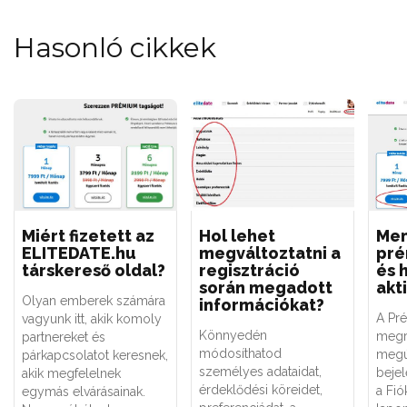
Hasonló cikkek
Miért fizetett az
Hol lehet
Men
ELITEDATE.hu
megváltoztatni a
pré
társkereső oldal?
regisztráció
és 
során megadott
akt
Olyan emberek számára
információkat?
A Pr
vagyunk itt, akik komoly
Könnyedén
megr
partnereket és
módosíthatod
megúj
párkapcsolatot keresnek,
személyes adataidat,
bejel
akik megfelelnek
érdeklődési köreidet,
a Fi
egymás elvárásainak.