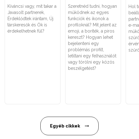
Kíváncsi vagy, mit takar a
Szeretnéd tudni, hogyan
Hol t
Javasolt partnerek,
működnek az egyes
beállí
Érdeklődtek irántam, Új
funkciók és ikonok a
part
társkeresők és Ők is
profiloknál? Mit jelent az
e-ma
érdekelhetnek fül?
emoji, a boríték, a piros
műkö
kereszt? Hogyan lehet
szűr
bejelenteni egy
érvén
problémás profilt,
szűr
letiltani egy felhasználót
vagy törölni egy közös
beszélgetést?
Egyéb cikkek