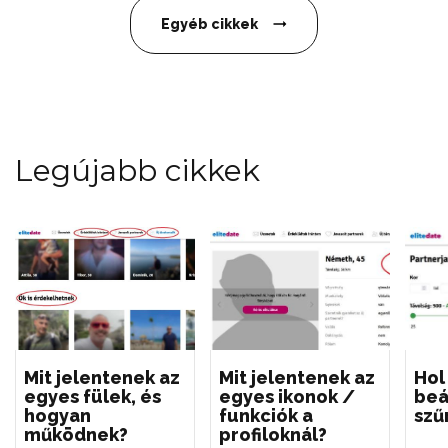
Egyéb cikkek
Legújabb cikkek
Mit jelentenek az
Mit jelentenek az
Hol
egyes fülek, és
egyes ikonok /
beál
hogyan
funkciók a
szű
működnek?
profiloknál?