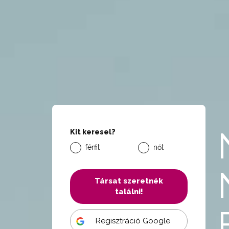
Kit keresel?
férfit
nőt
Társat szeretnék
találni!
Regisztráció Google