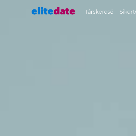
Társkereső
Siker