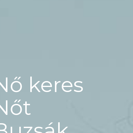
Nő keres
Nőt
Buzsák