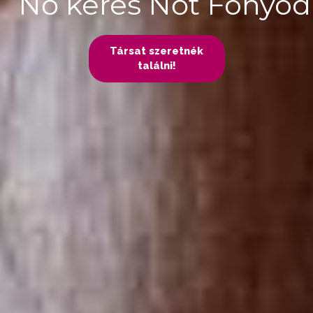
Nő keres Nőt Fonyód
Társat szeretnék
találni!