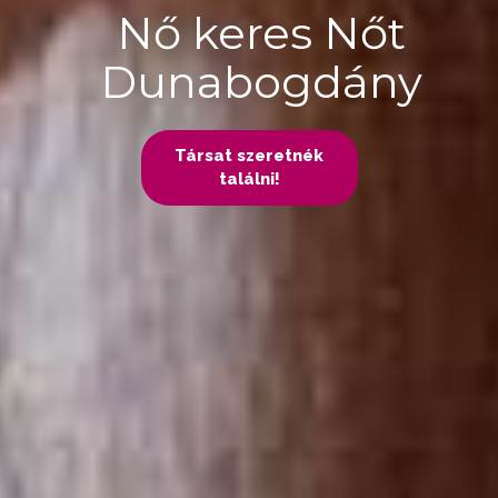
Nő keres Nőt
Dunabogdány
Társat szeretnék
találni!