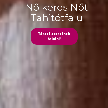
Nő keres Nőt
Tahitótfalu
Társat szeretnék
találni!