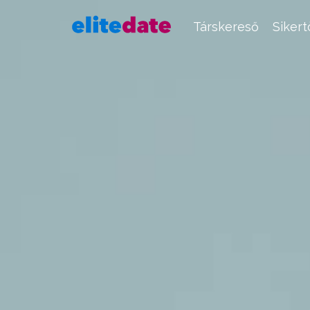
Társkereső
Siker