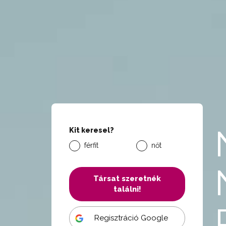
Kit keresel?
férfit
nőt
Társat szeretnék
találni!
Regisztráció Google