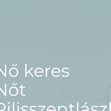
Nő keres
Nőt
Pilisszentlász