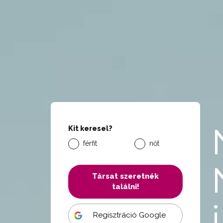
Kit keresel?
férfit
nőt
Társat szeretnék
találni!
Regisztráció Google