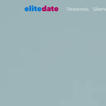
Társkereső
Siker