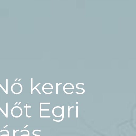
Nő keres
Nőt Egri
járás