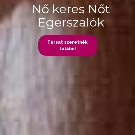
Nő keres Nőt
Egerszalók
Társat szeretnék
találni!