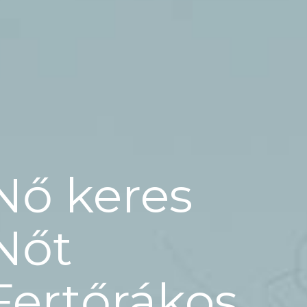
Nő keres
Nőt
Fertőrákos