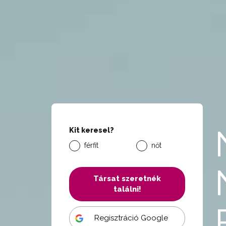
Kit keresel?
férfit
nőt
Társat szeretnék
találni!
Regisztráció Google