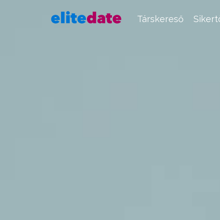
Társkereső
Siker