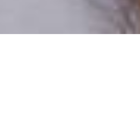
Csak valódi felhasználók
A profilok 100%-a ellenőrzött