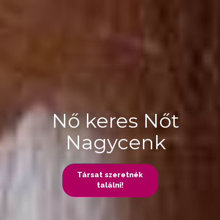
Nő keres Nőt
Nagycenk
Társat szeretnék
találni!