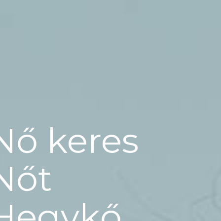
Nő keres
Nőt
Hegykő