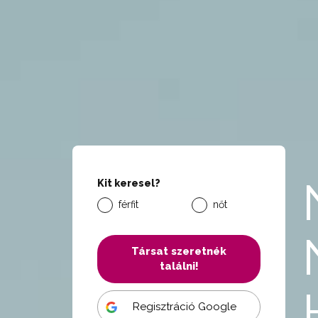
Kit keresel?
férfit
nőt
Társat szeretnék
találni!
Regisztráció Google