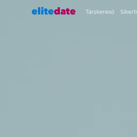
Társkereső
Siker