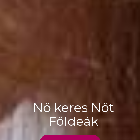
Nő keres Nőt
Földeák