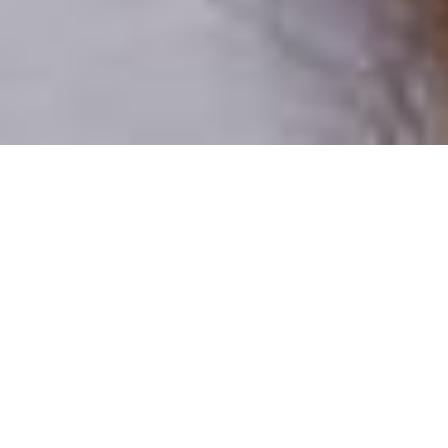
Csak valódi felhasználók
A profilok 100%-a ellenőrzött