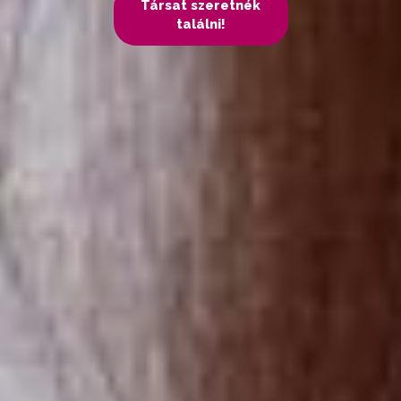
Társat szeretnék
találni!