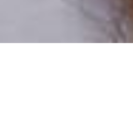
Csak valódi felhasználók
A profilok 100%-a ellenőrzött