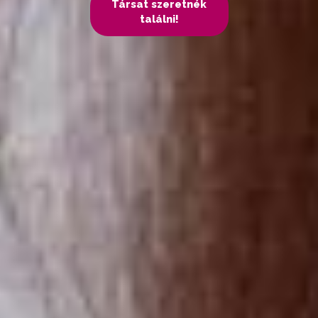
Társat szeretnék
találni!