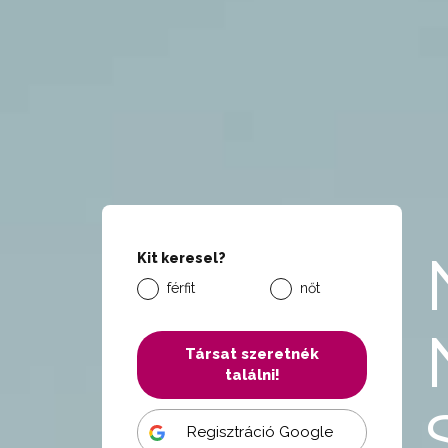
Kit keresel?
férfit
nőt
Társat szeretnék
találni!
Regisztráció Google