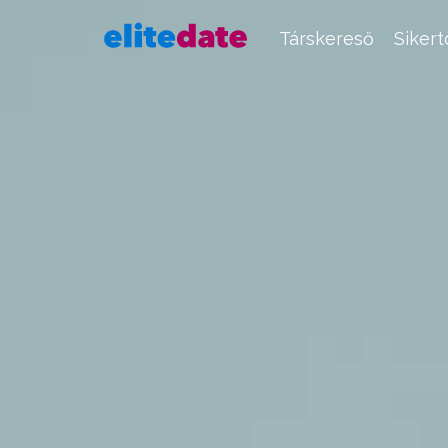
Társkereső
Siker