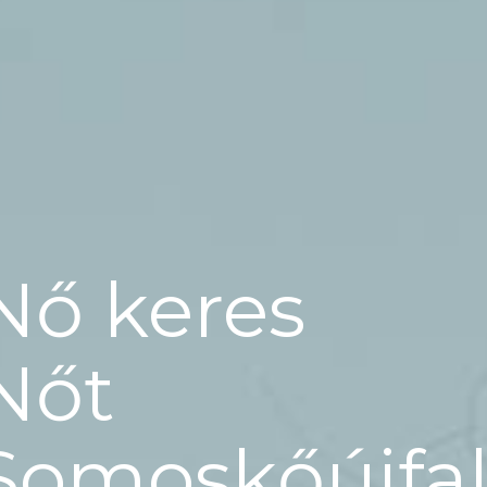
Nő keres
Nőt
Somoskőújfa