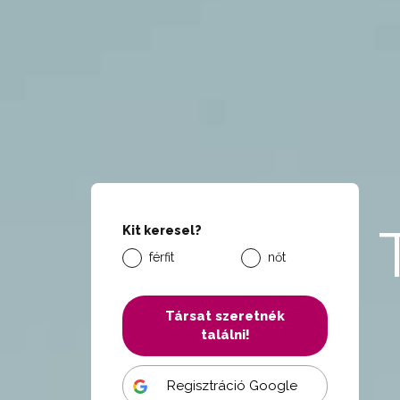
Kit keresel?
férfit
nőt
Társat szeretnék
találni!
Regisztráció Google