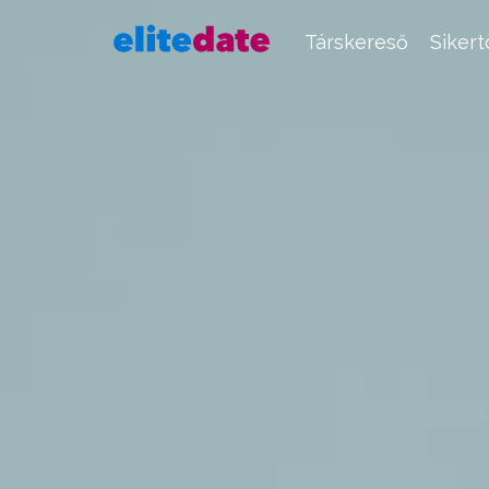
Társkereső
Siker