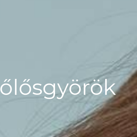
zőlősgyörök