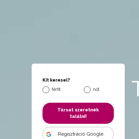
Kit keresel?
férfit
nőt
Társat szeretnék
találni!
Regisztráció Google