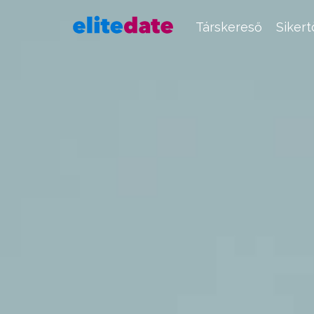
Társkereső
Siker