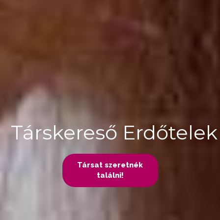
Társkereső Erdőtele
Társat szeretnék
találni!