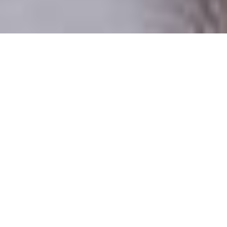
Csak valódi felhasználók
A profilok 100%-a ellenőrzött