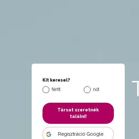
Kit keresel?
férfit
nőt
Társat szeretnék
találni!
Regisztráció Google