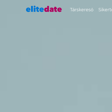
Társkereső
Siker