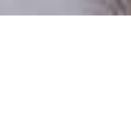
Csak valódi felhasználók
A profilok 100%-a ellenőrzött
Csak komoly társkeresőknek