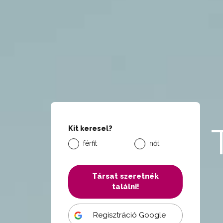
Kit keresel?
férfit
nőt
Társat szeretnék
találni!
Regisztráció Google