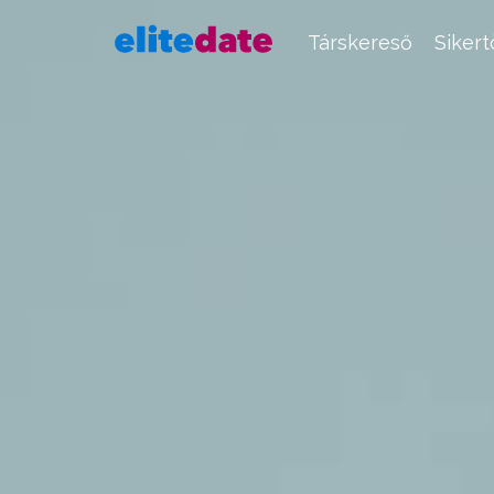
Társkereső
Siker