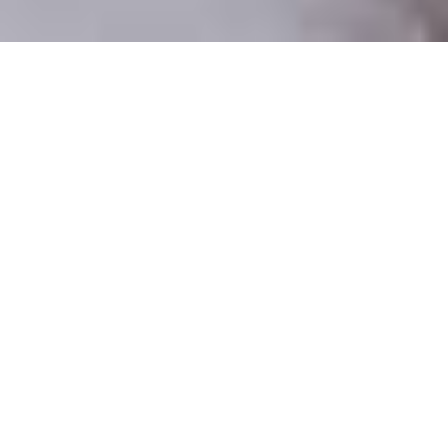
Csak valódi felhasználók
A profilok 100%-a ellenőrzött
Csak komoly társkeresőknek