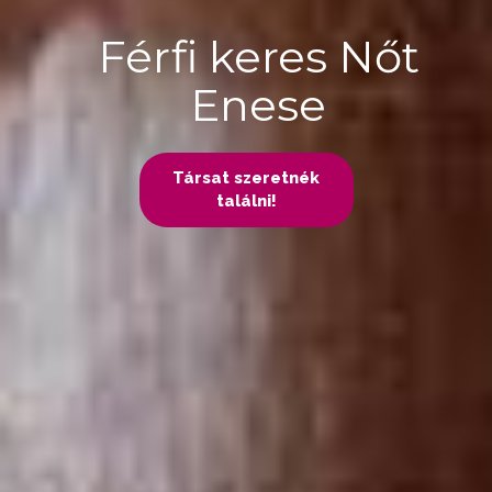
Férfi keres Nőt
Enese
Társat szeretnék
találni!