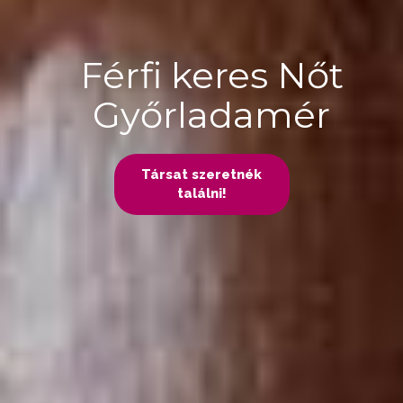
Férfi keres Nőt
Győrladamér
Társat szeretnék
találni!