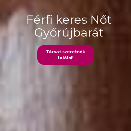
Férfi keres Nőt
Győrújbarát
Társat szeretnék
találni!