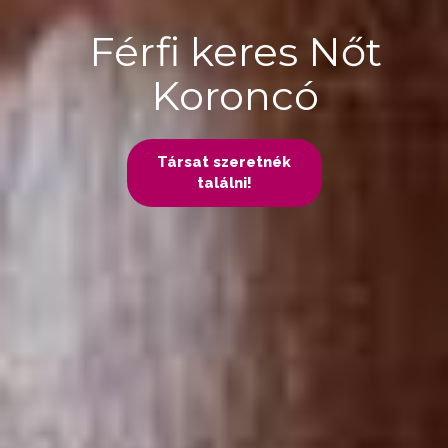
Férfi keres Nőt
Koroncó
Társat szeretnék
találni!