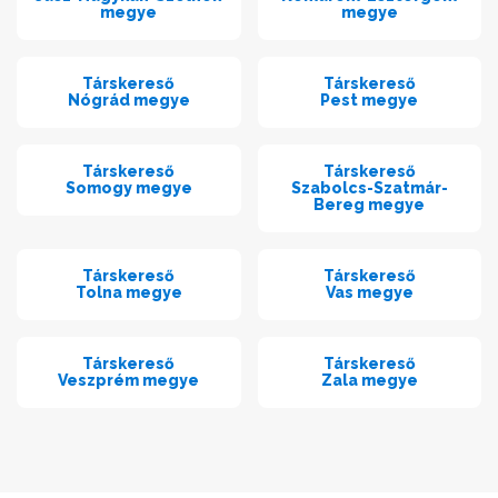
megye
megye
Társkereső
Társkereső
Nógrád megye
Pest megye
Társkereső
Társkereső
Somogy megye
Szabolcs-Szatmár-
Bereg megye
Társkereső
Társkereső
Tolna megye
Vas megye
Társkereső
Társkereső
Veszprém megye
Zala megye