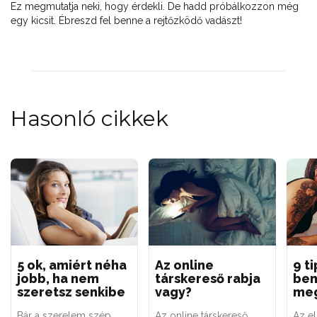
Ez megmutatja neki, hogy érdekli. De hadd próbálkozzon még
egy kicsit. Ébreszd fel benne a rejtőzködő vadászt!
Hasonló cikkek
5 ok, amiért néha
Az online
9 ti
jobb, ha nem
társkereső rabja
be
szeretsz senkibe
vagy?
me
Bár a szerelem szép,
Az online társkereső
Az e