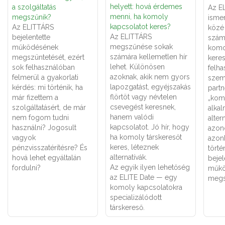
helyett: hová érdemes
a szolgáltatás
Az E
menni, ha komoly
megszűnik?
ismer
kapcsolatot keres?
Az ELITTÁRS
közé 
Az ELITTÁRS
bejelentette
számá
megszűnése sokak
működésének
komo
számára kellemetlen hír
megszüntetését, ezért
keres
lehet. Különösen
sok felhasználóban
felha
azoknak, akik nem gyors
felmerül a gyakorlati
szemé
lapozgatást, egyéjszakás
kérdés: mi történik, ha
partn
flörtöt vagy névtelen
már fizettem a
„kom
csevegést keresnek,
szolgáltatásért, de már
alka
hanem valódi
nem fogom tudni
alter
kapcsolatot. Jó hír, hogy
használni? Jogosult
azon
ha komoly társkeresőt
vagyok
azon
keres, léteznek
pénzvisszatérítésre? És
törté
alternatívák.
hová lehet egyáltalán
bejel
Az egyik ilyen lehetőség
fordulni?
műkö
az ELITE Date — egy
megs
komoly kapcsolatokra
specializálódott
társkereső.