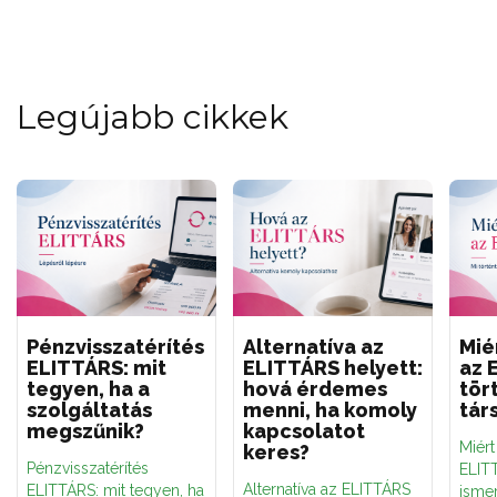
Legújabb cikkek
Pénzvisszatérítés
Alternatíva az
Mié
ELITTÁRS: mit
ELITTÁRS helyett:
az 
tegyen, ha a
hová érdemes
tör
szolgáltatás
menni, ha komoly
tár
megszűnik?
kapcsolatot
Miér
keres?
Pénzvisszatérítés
ELITT
Alternatíva az ELITTÁRS
ELITTÁRS: mit tegyen, ha
ismer