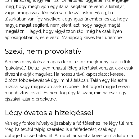
Ez manapság is így van. Bár Ön erős és független nő, engedje
meg, hogy meghívjon egy italra, segítsen felvenni a kabátját,
vagy támogassa a lépcsőn való leszálláskor. Főleg, ha
tűsarkúban van. Így viselkedik egy igazi úriember, és az, hogy
hagyja magát segíteni, nem jelenti azt, hogy hagyja magát
megalázni. Hagyd, hogy vigyázzon rád, még ha csak ilyen
apróságokban is, és élvezd! Manapság kevés férfi úriember.
Szexi, nem provokatív
A miniszoknyák és a magas dekoltázsok megkönnyítik a férfiak
"pakolását". De az ilyen ruházat főleg a férfiakat vonzza, akik csak
élvezni akarják magukat. Ha hosszú távú kapcsolatot keresel,
öltözz többé-kevésbé úgy, mint általában. Talán egy kis extra
rúzssal vagy magasabb sarkú cipővel. Jól fogod magad érezni,
magabiztos leszel. És nem fog úgy látszani, mintha csak egy
éjszakai kaland érdekelne.
Légy óvatos a hízelgéssel
Van egy fontos hüvelykujjszabály a flörtöléshez: ne légy túl hrrr.
Még ha tetőtől talpig szereted is a felfedezést, csak egy
dologért dicsérheted őt. A többit tartsa el a következő alkalomra.