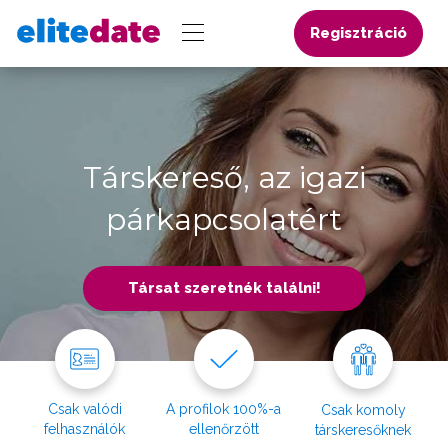
Regisztráció
Társkereső, az igazi
párkapcsolatért
Társat szeretnék találni!
Csak valódi
A profilok 100%-a
Csak komoly
felhasználók
ellenőrzött
társkeresőknek