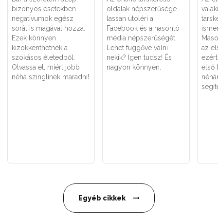
bizonyos esetekben
oldalak népszerűsége
valak
negatívumok egész
lassan utoléri a
társk
sorát is magával hozza.
Facebook és a hasonló
isme
Ezek könnyen
média népszerűségét.
Máso
kizökkenthetnek a
Lehet függővé válni
az e
szokásos életedből.
nekik? Igen tudsz! És
ezért
Olvassa el, miért jobb
nagyon könnyen.
első 
néha szinglinek maradni!
néhá
segí
Egyéb cikkek