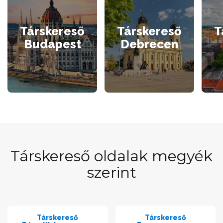
Társkereső
Társkereső
T
Budapest
Debrecen
Társkereső oldalak megyék
szerint
Társkereső
Társkereső