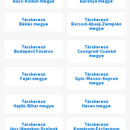
Bács-Kiskun megye
Baranya megye
Társkereső
Társkereső
Békés megye
Borsod-Abaúj-Zemplén
megye
Társkereső
Társkereső
Budapest Főváros
Csongrád-Csanád
megye
Társkereső
Társkereső
Fejér megye
Győr-Moson-Sopron
megye
Társkereső
Társkereső
Hajdú-Bihar megye
Heves megye
Társkereső
Társkereső
Jász-Nagykun-Szolnok
Komárom-Esztergom