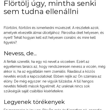
Flörtölj úgy, mintha senki
sem tudna ellenállni
Flörtölni, flörtölni és ismerkedni művészet. A részletek azok,
amelyek elvezetik álmai úticéljához. Párosítsa őket helyesen, és
nyert! Tehát hogyan kell ezt helyesen csinálni, és mire kell
figyelni?
Nevess, de...
A férfiak szeretik, ha egy nő nevet a vicceiken. Ezért az
egyetemes tanács az, hogy rendszeresen nevess a viccén, még
akkor is, ha az egyáltalán nem zseniális. Ráadásul a közös
nevetés erősíti a kapcsolatokat. Ebben rejlik az Ön számára az
előny. De még egyszer: ne vigyük túlzásba. A túl hangos
nevetés felkelti mások figyelmét. Az uraknak nincs sok
szükségük saját csábítási kísérleteikre.
Legyenek törékenyek