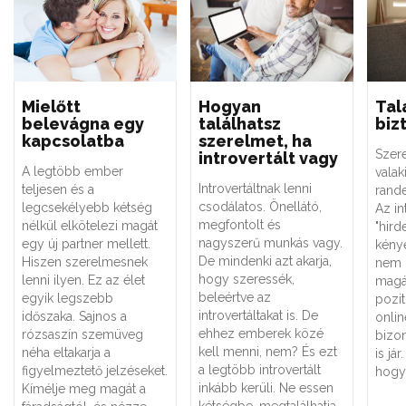
Mielőtt
Hogyan
Tal
belevágna egy
találhatsz
biz
kapcsolatba
szerelmet, ha
Szere
introvertált vagy
A legtöbb ember
valak
Introvertáltnak lenni
teljesen és a
rand
csodálatos. Önellátó,
legcsekélyebb kétség
Az in
megfontolt és
nélkül elkötelezi magát
"hird
nagyszerű munkás vagy.
egy új partner mellett.
kény
De mindenki azt akarja,
Hiszen szerelmesnek
nem k
hogy szeressék,
lenni ilyen. Ez az élet
magá
beleértve az
egyik legszebb
pozit
introvertáltakat is. De
időszaka. Sajnos a
onlin
ehhez emberek közé
rózsaszín szemüveg
bizo
kell menni, nem? És ezt
néha eltakarja a
is já
a legtöbb introvertált
figyelmeztető jelzéseket.
hogya
inkább kerüli. Ne essen
Kímélje meg magát a