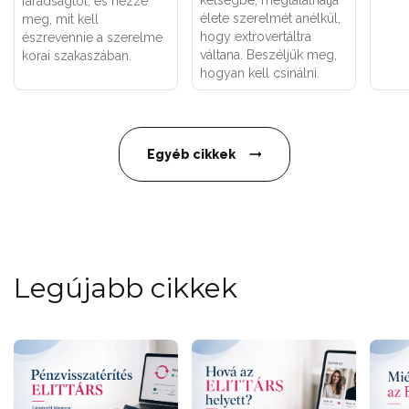
kétségbe, megtalálhatja
fáradságtól, és nézze
élete szerelmét anélkül,
meg, mit kell
hogy extrovertáltra
észrevennie a szerelme
váltana. Beszéljük meg,
korai szakaszában.
hogyan kell csinálni.
Egyéb cikkek
Legújabb cikkek