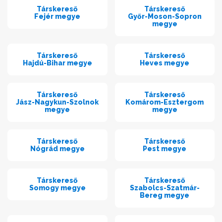
Társkereső
Társkereső
Fejér megye
Győr-Moson-Sopron
megye
Társkereső
Társkereső
Hajdú-Bihar megye
Heves megye
Társkereső
Társkereső
Jász-Nagykun-Szolnok
Komárom-Esztergom
megye
megye
Társkereső
Társkereső
Nógrád megye
Pest megye
Társkereső
Társkereső
Somogy megye
Szabolcs-Szatmár-
Bereg megye