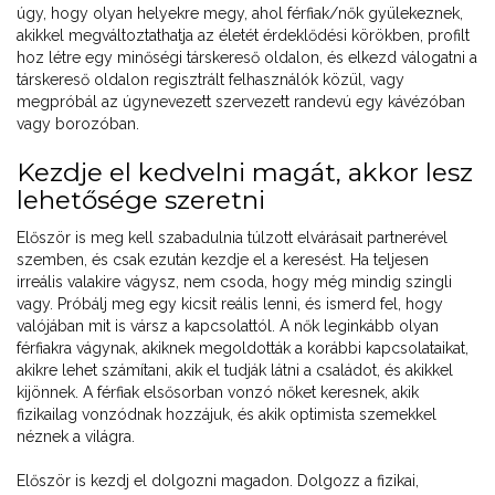
úgy, hogy olyan helyekre megy, ahol férfiak/nők gyülekeznek,
akikkel megváltoztathatja az életét érdeklődési körökben, profilt
hoz létre egy minőségi társkereső oldalon, és elkezd válogatni a
társkereső oldalon regisztrált felhasználók közül, vagy
megpróbál az úgynevezett szervezett randevú egy kávézóban
vagy borozóban.
Kezdje el kedvelni magát, akkor lesz
lehetősége szeretni
Először is meg kell szabadulnia túlzott elvárásait partnerével
szemben, és csak ezután kezdje el a keresést. Ha teljesen
irreális valakire vágysz, nem csoda, hogy még mindig szingli
vagy. Próbálj meg egy kicsit reális lenni, és ismerd fel, hogy
valójában mit is vársz a kapcsolattól. A nők leginkább olyan
férfiakra vágynak, akiknek megoldották a korábbi kapcsolataikat,
akikre lehet számítani, akik el tudják látni a családot, és akikkel
kijönnek. A férfiak elsősorban vonzó nőket keresnek, akik
fizikailag vonzódnak hozzájuk, és akik optimista szemekkel
néznek a világra.
Először is kezdj el dolgozni magadon. Dolgozz a fizikai,