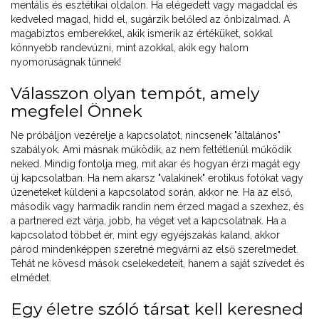
mentális és esztétikai oldalon. Ha elégedett vagy magaddal és
kedveled magad, hidd el, sugárzik belőled az önbizalmad. A
magabiztos emberekkel, akik ismerik az értéküket, sokkal
könnyebb randevúzni, mint azokkal, akik egy halom
nyomorúságnak tűnnek!
Válasszon olyan tempót, amely
megfelel Önnek
Ne próbáljon vezérelje a kapcsolatot, nincsenek "általános"
szabályok. Ami másnak működik, az nem feltétlenül működik
neked. Mindig fontolja meg, mit akar és hogyan érzi magát egy
új kapcsolatban. Ha nem akarsz "valakinek" erotikus fotókat vagy
üzeneteket küldeni a kapcsolatod során, akkor ne. Ha az első,
második vagy harmadik randin nem érzed magad a szexhez, és
a partnered ezt várja, jobb, ha véget vet a kapcsolatnak. Ha a
kapcsolatod többet ér, mint egy egyéjszakás kaland, akkor
párod mindenképpen szeretné megvárni az első szerelmedet.
Tehát ne kövesd mások cselekedeteit, hanem a saját szívedet és
elmédet.
Egy életre szóló társat kell keresned