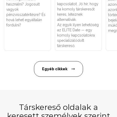
kapcsolatot. Jó hír, hogy
használni? Jogosult
azon
ha komoly társkeresőt
vagyok
azon
keres, léteznek
pénzvisszatérítésre? És
törté
alternatívák.
hová lehet egyáltalán
bejel
Az egyik ilyen lehetőség
fordulni?
műkö
az ELITE Date — egy
megs
komoly kapcsolatokra
specializálódott
társkereső.
Egyéb cikkek
Társkereső oldalak a
keresett személyek szerint