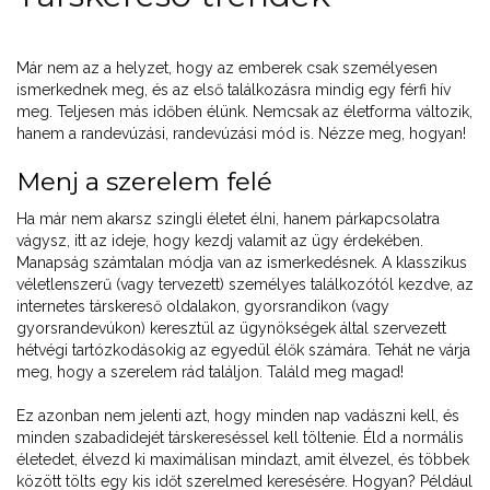
Már nem az a helyzet, hogy az emberek csak személyesen
ismerkednek meg, és az első találkozásra mindig egy férfi hív
meg. Teljesen más időben élünk. Nemcsak az életforma változik,
hanem a randevúzási, randevúzási mód is. Nézze meg, hogyan!
Menj a szerelem felé
Ha már nem akarsz szingli életet élni, hanem párkapcsolatra
vágysz, itt az ideje, hogy kezdj valamit az ügy érdekében.
Manapság számtalan módja van az ismerkedésnek. A klasszikus
véletlenszerű (vagy tervezett) személyes találkozótól kezdve, az
internetes társkereső oldalakon, gyorsrandikon (vagy
gyorsrandevúkon) keresztül az ügynökségek által szervezett
hétvégi tartózkodásokig az egyedül élők számára. Tehát ne várja
meg, hogy a szerelem rád találjon. Találd meg magad!
Ez azonban nem jelenti azt, hogy minden nap vadászni kell, és
minden szabadidejét társkereséssel kell töltenie. Éld a normális
életedet, élvezd ki maximálisan mindazt, amit élvezel, és többek
között tölts egy kis időt szerelmed keresésére. Hogyan? Például