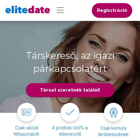
Regisztráció
Társkereső, az igazi
párkapcsolatért
Társat szeretnék találni!
Csak valódi
A profilok 100%-a
Csak komoly
felhasználók
ellenőrzött
társkeresőknek