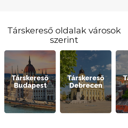
Társkereső oldalak városok
szerint
Társkereső
Társkereső
T
Budapest
Debrecen