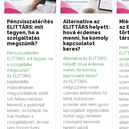
Pénzvisszatérítés
Alternatíva az
Mié
ELITTÁRS: mit
ELITTÁRS helyett:
az 
tegyen, ha a
hová érdemes
tör
szolgáltatás
menni, ha komoly
tár
megszűnik?
kapcsolatot
Miér
keres?
Pénzvisszatérítés
ELITT
Alternatíva az ELITTÁRS
ELITTÁRS: mit tegyen, ha
ismer
helyett: hová érdemes
a szolgáltatás
Az E
menni, ha komoly
megszűnik?
ismer
kapcsolatot keres?
Az ELITTÁRS
közé 
Az ELITTÁRS
bejelentette
számá
megszűnése sokak
működésének
komo
számára kellemetlen hír
megszüntetését, ezért
keres
lehet. Különösen
sok felhasználóban
felha
azoknak, akik nem gyors
felmerül a gyakorlati
szemé
lapozgatást, egyéjszakás
kérdés: mi történik, ha
partn
flörtöt vagy névtelen
már fizettem a
„kom
csevegést keresnek,
szolgáltatásért, de már
alka
hanem valódi
nem fogom tudni
alter