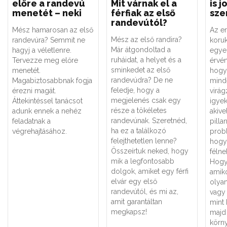
előre a randevú
Mit várnak el a
is 
menetét – neki
férfiak az első
sze
randevútól?
Mész hamarosan az első
Az e
Mész az első randira?
randevúra? Semmit ne
koru
Már átgondoltad a
hagyj a véletlenre.
egyed
ruháidat, a helyet és a
Tervezze meg előre
érvén
sminkedet az első
menetét.
hogy
randevúdra? De ne
Magabiztosabbnak fogja
mind
feledje, hogy a
érezni magát.
virág
megjelenés csak egy
Áttekintéssel tanácsot
igyek
része a tökéletes
adunk ennek a nehéz
akiv
randevúnak. Szeretnéd,
feladatnak a
pilla
ha ez a találkozó
végrehajtásához.
prob
felejthetetlen lenne?
hogy
Összeírtuk neked, hogy
félne
mik a legfontosabb
Hogy
dolgok, amiket egy férfi
amik
elvár egy első
olya
randevútól, és mi az,
vagy 
amit garantáltan
mint 
megkapsz!
majd
körn