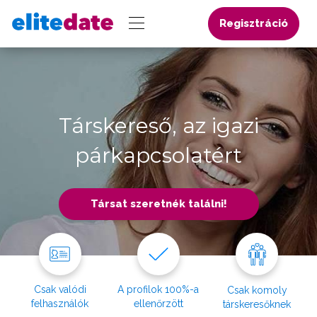
Regisztráció
Társkereső, az igazi
párkapcsolatért
Társat szeretnék találni!
Csak valódi
A profilok 100%-a
Csak komoly
felhasználók
ellenőrzött
társkeresőknek