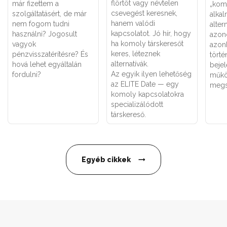
flörtöt vagy névtelen
már fizettem a
„kom
csevegést keresnek,
szolgáltatásért, de már
alka
hanem valódi
nem fogom tudni
alter
kapcsolatot. Jó hír, hogy
használni? Jogosult
azon
ha komoly társkeresőt
vagyok
azon
keres, léteznek
pénzvisszatérítésre? És
törté
alternatívák.
hová lehet egyáltalán
bejel
Az egyik ilyen lehetőség
fordulni?
műkö
az ELITE Date — egy
megs
komoly kapcsolatokra
specializálódott
társkereső.
Egyéb cikkek