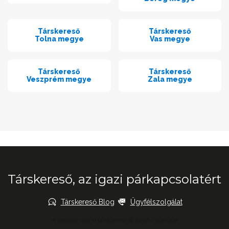
Társkereső
Társkereső
Tolna megye
Vas megye
Társkereső
Társkereső
Veszprém megye
Zala megye
Társkereső, az igazi párkapcsolatért
Társkereső Blog
Ügyfélszolgálat
A legjobb online társkereső © 2026 Elite Date