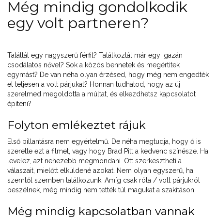
Még mindig gondolkodik
egy volt partneren?
Találtál egy nagyszerű férfit? Találkoztál már egy igazán
csodálatos nővel? Sok a közös bennetek és megértitek
egymást? De van néha olyan érzésed, hogy még nem engedték
el teljesen a volt párjukat? Honnan tudhatod, hogy az új
szerelmed megoldotta a múltat, és elkezdhetsz kapcsolatot
építeni?
Folyton emlékeztet rájuk
Első pillantásra nem egyértelmű. De néha megtudja, hogy ő is
szerette ezt a filmet, vagy hogy Brad Pitt a kedvenc színésze. Ha
levelez, azt nehezebb megmondani. Ott szerkesztheti a
válaszait, mielőtt elküldené azokat. Nem olyan egyszerű, ha
szemtől szemben találkozunk. Amíg csak róla / volt párjukról
beszélnek, még mindig nem tették túl magukat a szakításon.
Még mindig kapcsolatban vannak