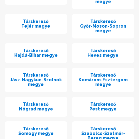
megye
Társkereső
Társkereső
Fejér megye
Győr-Moson-Sopron
megye
Társkereső
Társkereső
Hajdú-Bihar megye
Heves megye
Társkereső
Társkereső
Jász-Nagykun-Szolnok
Komárom-Esztergom
megye
megye
Társkereső
Társkereső
Nógrád megye
Pest megye
Társkereső
Társkereső
Somogy megye
Szabolcs-Szatmár-
Bereg megye