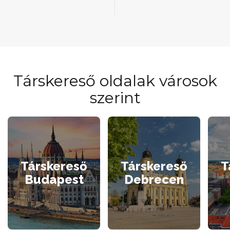
Társkereső oldalak városok
szerint
Társkereső
Társkereső
T
Budapest
Debrecen