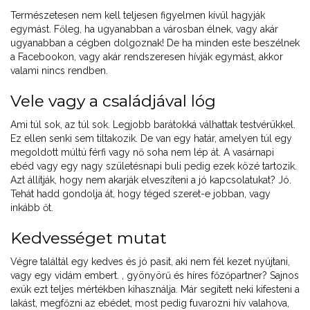
Természetesen nem kell teljesen figyelmen kívül hagyják
egymást. Főleg, ha ugyanabban a városban élnek, vagy akár
ugyanabban a cégben dolgoznak! De ha minden este beszélnek
a Facebookon, vagy akár rendszeresen hívják egymást, akkor
valami nincs rendben.
Vele vagy a családjával lóg
Ami túl sok, az túl sok. Legjobb barátokká válhattak testvérükkel.
Ez ellen senki sem tiltakozik. De van egy határ, amelyen túl egy
megoldott múltú férfi vagy nő soha nem lép át. A vasárnapi
ebéd vagy egy nagy születésnapi buli pedig ezek közé tartozik.
Azt állítják, hogy nem akarják elveszíteni a jó kapcsolatukat? Jó.
Tehát hadd gondolja át, hogy téged szeret-e jobban, vagy
inkább őt.
Kedvességet mutat
Végre találtál egy kedves és jó pasit, aki nem fél kezet nyújtani,
vagy egy vidám embert. , gyönyörű és híres főzőpartner? Sajnos
exük ezt teljes mértékben kihasználja. Már segített neki kifesteni a
lakást, megfőzni az ebédet, most pedig fuvarozni hív valahova,