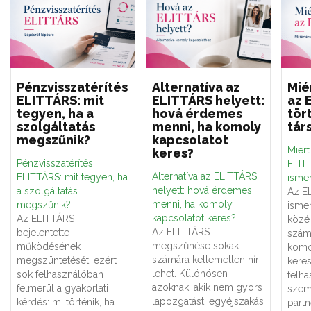
Pénzvisszatérítés
Alternatíva az
Mié
ELITTÁRS: mit
ELITTÁRS helyett:
az 
tegyen, ha a
hová érdemes
tör
szolgáltatás
menni, ha komoly
tár
megszűnik?
kapcsolatot
Miér
keres?
Pénzvisszatérítés
ELITT
Alternatíva az ELITTÁRS
ELITTÁRS: mit tegyen, ha
ismer
helyett: hová érdemes
a szolgáltatás
Az E
menni, ha komoly
megszűnik?
ismer
kapcsolatot keres?
Az ELITTÁRS
közé 
Az ELITTÁRS
bejelentette
számá
megszűnése sokak
működésének
komo
számára kellemetlen hír
megszüntetését, ezért
keres
lehet. Különösen
sok felhasználóban
felha
azoknak, akik nem gyors
felmerül a gyakorlati
szemé
lapozgatást, egyéjszakás
kérdés: mi történik, ha
partn