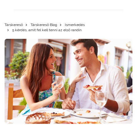
Társkereső
Társkereső Blog
Ismerkedés
5 kérdés, amit fel kell tenni az első randin