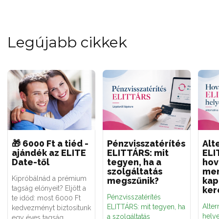
Legújabb cikkek
🎁 6000 Ft a tiéd -
Pénzvisszatérítés
Alt
ajándék az ELITE
ELITTÁRS: mit
ELI
Date-től
tegyen, ha a
hov
szolgáltatás
men
Kipróbálnád a prémium
megszűnik?
kap
tagság előnyeit? Eljött a
ker
Pénzvisszatérítés
te időd: most 6000 Ft
Alter
ELITTÁRS: mit tegyen, ha
kedvezményt biztosítunk
hely
a szolgáltatás
egy éves tagság