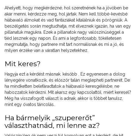
Ahelyett, hogy megkérdezné, hol szeretnének ha a jövőben be
akar menni, kérdezze meg, hol jártak. Nem kell többé-kevésbé
hiábavaló álmokat és vad fantáziákat kitalálniuk és pörögniük. A
beszélgetés során megtudhatja, mit élveznek igazán, ha van egy
pillanatuk magukra. Ezek a pillanatok nagy valószínűséggel a
tiéd lesznek egy napon. És ami a legfontosabb, tökéletesen
megmutatja, hogy partnere mit tart normálisnak és mi a jó, és
milyen érzéke van a váratlan helyzetekhez.
Mit keres?
Hagyja ezt a kérdést másnak. később . Ez egyenesen a dolog
lényegére vonatkozik, és először talán meglepheti partnerét. De
ha mindketten belefáradtatok a hiábavaló keresgélésbe, ne
habozzatok kérdezni. Mit akarsz egy kapcsolattól, miért keresel?
Még ha visszafogott választ is adnak, akkor is többet tanulsz,
mint egy óvatos táncolás.
Ha bármelyik „szupererőt”
választhatnád, mi lenne az?
Valószínűleg ők nem veszi túl komolyan ezt a kérdést, de kit