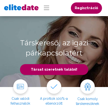
Regisztráció
Társkereső, az igazi
párkapcsolatért
Társat szeretnék találni!
Csak valódi
A profilok 100%-a
Csak komoly
felhasználók
ellenőrzött
társkeresőknek