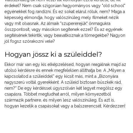
érdekel? Nem csak szigorúan hagyományos vagy "old school"
egyénekkel fog randizni. És ez sokat elárul róluk, nem? Maga a
képesség elmondja, hogy valószínűleg mely filmeket nézik
vagy mit olvasnak. Az álmaik "szupererejük" önmagukra
összpontosít, vagy másokon segítenek ezzel? És az egyének
segítésének tekintik, vagy beavatkoznak a tömegekbe? Nagyon
jól fogsz szórakozni vele?
Hogyan jössz ki a szüleiddel?
Ekkor már van egy kis elképzelésed, hogyan reagálnak majd az
utolsó kérdésre és ennek megfelelően állíthatja be. A „Milyen a
kapcsolatod a szüleiddel” egy kicsit más, mint a „Bizonyára
nagyszerű voltál gyerekként. A szüleid biztosan büszkék rád,
nem?” De egy kérdéssel úgyszólván két legyet megölsz egy
csapásra. Többet megtudhat arról, milyen környezetből
származik partnere, és milyen lesz valószínűleg. És azt is,
hogyan kezelik a csapásokat vagy a balszerencsét. Kérdezzen!