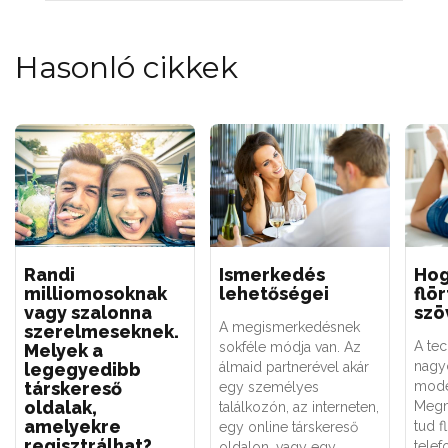
Hasonló cikkek
Randi
Ismerkedés
Ho
milliomosoknak
lehetőségei
flö
vagy szalonna
szö
A megismerkedésnek
szerelmeseknek.
A te
sokféle módja van. Az
Melyek a
nagy
legegyedibb
álmaid partnerével akár
társkereső
mode
egy személyes
oldalak,
Megm
találkozón, az interneten,
amelyekre
tud f
egy online társkereső
regisztrálhat?
telef
oldalon, vagy egy