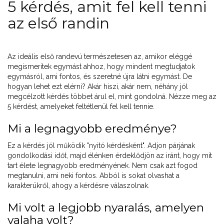
5 kérdés, amit fel kell tenni
az első randin
Az ideális első randevú természetesen az, amikor eléggé
megismeritek egymást ahhoz, hogy mindent megtudjatok
egymásról, ami fontos, és szeretné újra látni egymást. De
hogyan lehet ezt elérni? Akár hiszi, akár nem, néhány jól
megcélzott kérdés többet árul el, mint gondolná. Nézze meg az
5 kérdést, amelyeket feltétlenül fel kell tennie.
Mi a legnagyobb eredménye?
Ez a kérdés jól működik "nyitó kérdésként". Adjon párjának
gondolkodási időt, majd élénken érdeklődjön az iránt, hogy mit
tart élete legnagyobb eredményének. Nem csak azt fogod
megtanulni, ami neki fontos. Abból is sokat olvashat a
karakterükről, ahogy a kérdésre válaszolnak.
Mi volt a legjobb nyaralás, amelyen
valaha volt?