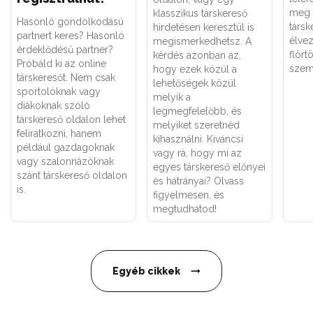
meg 
klasszikus társkereső
Hasonló gondolkodású
társk
hirdetésen keresztül is
partnert keres? Hasonló
élve
megismerkedhetsz. A
érdeklődésű partner?
flört
kérdés azonban az,
Próbáld ki az online
szem
hogy ezek közül a
társkeresőt. Nem csak
lehetőségek közül
sportolóknak vagy
melyik a
diákoknak szóló
legmegfelelőbb, és
társkereső oldalon lehet
melyiket szeretnéd
feliratkozni, hanem
kihasználni. Kiváncsi
például gazdagoknak
vagy rá, hogy mi az
vagy szalonnázóknak
egyes társkereső előnyei
szánt társkereső oldalon
és hátrányai? Olvass
is.
figyelmesen, és
megtudhatod!
Egyéb cikkek