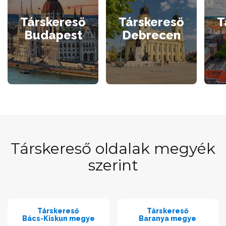
Társkereső
Társkereső
T
Budapest
Debrecen
Társkereső oldalak megyék
szerint
Társkereső
Társkereső
Bács-Kiskun megye
Baranya megye