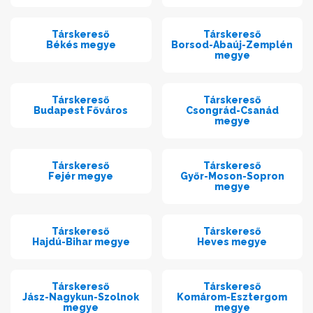
Társkereső
Társkereső
Békés megye
Borsod-Abaúj-Zemplén
megye
Társkereső
Társkereső
Budapest Főváros
Csongrád-Csanád
megye
Társkereső
Társkereső
Fejér megye
Győr-Moson-Sopron
megye
Társkereső
Társkereső
Hajdú-Bihar megye
Heves megye
Társkereső
Társkereső
Jász-Nagykun-Szolnok
Komárom-Esztergom
megye
megye