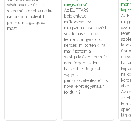
menn
megszűnik?
vásárlása esetén! Ha
kapcs
Az ELITTÁRS
szeretnél korlátok nélkül
Az E
bejelentette
ismerkedni, aktiváld
megs
működésének
prémium tagságodat
számá
megszüntetését, ezért
most!
lehe
sok felhasználóban
azok
felmerül a gyakorlati
lapoz
kérdés: mi történik, ha
flört
már fizettem a
csev
szolgáltatásért, de már
hane
nem fogom tudni
kapcs
használni? Jogosult
ha k
vagyok
keres
pénzvisszatérítésre? És
alter
hová lehet egyáltalán
Az eg
fordulni?
az E
komo
speci
társk