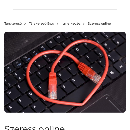
Társkereső
Társkereső Blog
Ismerkedés
Szeress online
Szeress online