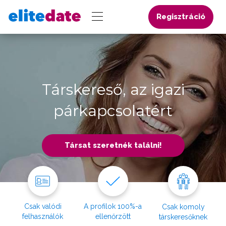
Regisztráció
Társkereső, az igazi
párkapcsolatért
Társat szeretnék találni!
Csak valódi
A profilok 100%-a
Csak komoly
felhasználók
ellenőrzött
társkeresőknek