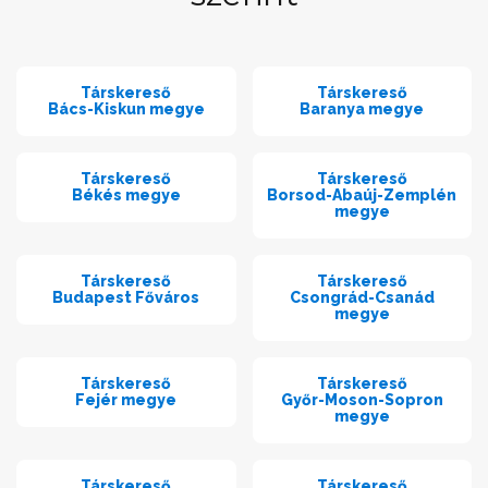
Társkereső
Társkereső
Bács-Kiskun megye
Baranya megye
Társkereső
Társkereső
Békés megye
Borsod-Abaúj-Zemplén
megye
Társkereső
Társkereső
Budapest Főváros
Csongrád-Csanád
megye
Társkereső
Társkereső
Fejér megye
Győr-Moson-Sopron
megye
Társkereső
Társkereső