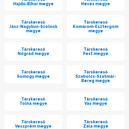
Hajdú-Bihar megye
Heves megye
Társkereső
Társkereső
Jász-Nagykun-Szolnok
Komárom-Esztergom
megye
megye
Társkereső
Társkereső
Nógrád megye
Pest megye
Társkereső
Társkereső
Somogy megye
Szabolcs-Szatmár-
Bereg megye
Társkereső
Társkereső
Tolna megye
Vas megye
Társkereső
Társkereső
Veszprém megye
Zala megye