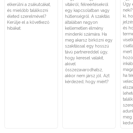
Úgy 
elkerülni a zsákutcákat,
vitákról, félreértésekről
neki
és mielőbb találkozni
egy kapcsolatban vagy
ki, h
életed szerelmével?
hűtlenségről. A szakítás
jelzé
Kerülje el a következő
általában nagyon
és h
hibákat.
kellemetlen élmény
term
mindenki számára. Ha
visel
meg akarsz birkózni egy
csatl
szakítással egy hosszú
mert 
távú partnereddel úgy,
hozo
hogy keresel valakit,
inká
akivel
maga
összezavarodhatsz,
ha té
akkor nem jársz jól. Azt
veled
kérdezed, hogy miért?
elsza
lehe
talál
szer
adun
meg a
kedve