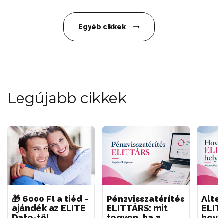
Egyéb cikkek
Legújabb cikkek
🎁 6000 Ft a tiéd -
Pénzvisszatérítés
Alt
ajándék az ELITE
ELITTÁRS: mit
ELI
Date-től
tegyen, ha a
hov