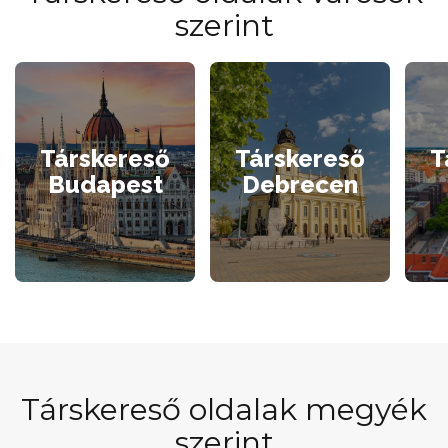
szerint
Társkereső
Társkereső
T
Budapest
Debrecen
Társkereső oldalak megyék
szerint