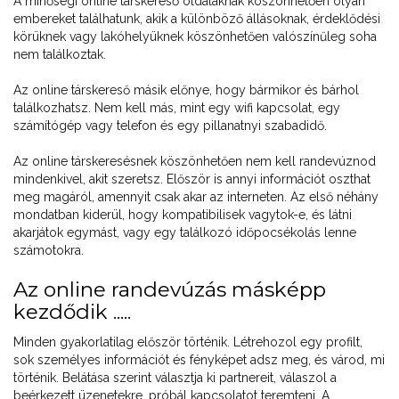
A minőségi online társkereső oldalaknak köszönhetően olyan
embereket találhatunk, akik a különböző állásoknak, érdeklődési
körüknek vagy lakóhelyüknek köszönhetően valószínűleg soha
nem találkoztak.
Az online társkereső másik előnye, hogy bármikor és bárhol
találkozhatsz. Nem kell más, mint egy wifi kapcsolat, egy
számítógép vagy telefon és egy pillanatnyi szabadidő.
Az online társkeresésnek köszönhetően nem kell randevúznod
mindenkivel, akit szeretsz. Először is annyi információt oszthat
meg magáról, amennyit csak akar az interneten. Az első néhány
mondatban kiderül, hogy kompatibilisek vagytok-e, és látni
akarjátok egymást, vagy egy találkozó időpocsékolás lenne
számotokra.
Az online randevúzás másképp
kezdődik .....
Minden gyakorlatilag először történik. Létrehozol egy profilt,
sok személyes információt és fényképet adsz meg, és várod, mi
történik. Belátása szerint választja ki partnereit, válaszol a
beérkezett üzenetekre, próbál kapcsolatot teremteni. A