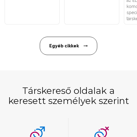
az E
komo
speci
társk
Egyéb cikkek
Társkereső oldalak a
keresett személyek szerint