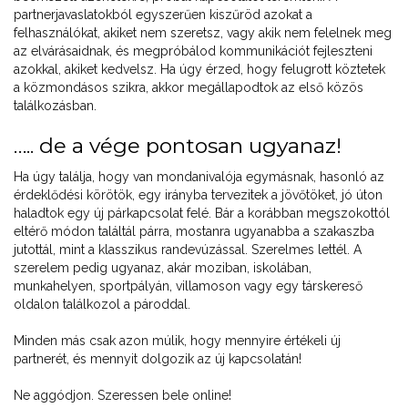
partnerjavaslatokból egyszerűen kiszűröd azokat a
felhasználókat, akiket nem szeretsz, vagy akik nem felelnek meg
az elvárásaidnak, és megpróbálod kommunikációt fejleszteni
azokkal, akiket kedvelsz. Ha úgy érzed, hogy felugrott köztetek
a közmondásos szikra, akkor megállapodtok az első közös
találkozásban.
….. de a vége pontosan ugyanaz!
Ha úgy találja, hogy van mondanivalója egymásnak, hasonló az
érdeklődési körötök, egy irányba tervezitek a jövőtöket, jó úton
haladtok egy új párkapcsolat felé. Bár a korábban megszokottól
eltérő módon találtál párra, mostanra ugyanabba a szakaszba
jutottál, mint a klasszikus randevúzással. Szerelmes lettél. A
szerelem pedig ugyanaz, akár moziban, iskolában,
munkahelyen, sportpályán, villamoson vagy egy társkereső
oldalon találkozol a pároddal.
Minden más csak azon múlik, hogy mennyire értékeli új
partnerét, és mennyit dolgozik az új kapcsolatán!
Ne aggódjon. Szeressen bele online!