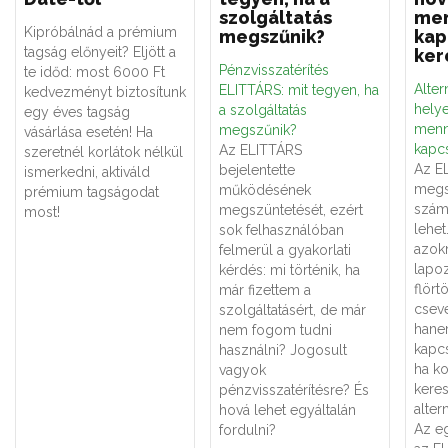
szolgáltatás
men
Kipróbálnád a prémium
megszűnik?
kap
tagság előnyeit? Eljött a
ker
Pénzvisszatérítés
te időd: most 6000 Ft
Alter
ELITTÁRS: mit tegyen, ha
kedvezményt biztosítunk
hely
a szolgáltatás
egy éves tagság
menn
megszűnik?
vásárlása esetén! Ha
kapcs
Az ELITTÁRS
szeretnél korlátok nélkül
Az E
bejelentette
ismerkedni, aktiváld
megs
működésének
prémium tagságodat
számá
megszüntetését, ezért
most!
lehe
sok felhasználóban
azok
felmerül a gyakorlati
lapoz
kérdés: mi történik, ha
flört
már fizettem a
csev
szolgáltatásért, de már
hane
nem fogom tudni
kapcs
használni? Jogosult
ha k
vagyok
keres
pénzvisszatérítésre? És
alter
hová lehet egyáltalán
Az eg
fordulni?