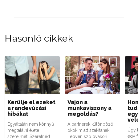
Hasonló cikkek
Kerülje el ezeket
Vajon a
Ho
a randevúzási
munkaviszony a
tud
hibákat
megoldás?
egy 
vel
Egyáltalán nem könnyű
A partnerek különböző
Úgy 
megtalálni élete
okok miatt szakítanak.
egy f
szerelmét. Szeretnéd
Legyen szó gyakori