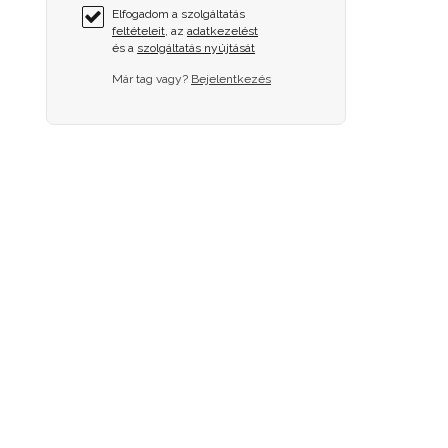
Elfogadom a szolgáltatás
feltételeit
, az
adatkezelést
és a
szolgáltatás nyújtását
Már tag vagy?
Bejelentkezés