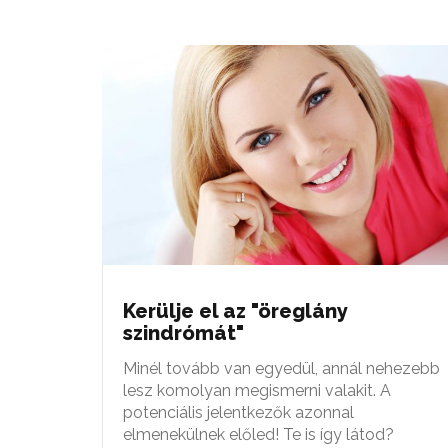
Kerülje el az "öreglány
szindrómát"
Minél tovább van egyedül, annál nehezebb
lesz komolyan megismerni valakit. A
potenciális jelentkezők azonnal
elmenekülnek előled! Te is így látod?