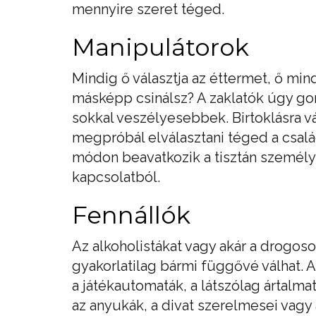
mennyire szeret téged.
Manipulátorok
Mindig ő választja az éttermet, ő min
másképp csinálsz? A zaklatók úgy go
sokkal veszélyesebbek. Birtoklásra vá
megpróbál elválasztani téged a csalá
módon beavatkozik a tisztán személye
kapcsolatból.
Fennállók
Az alkoholistákat vagy akár a drogos
gyakorlatilag bármi függővé válhat. A
a játékautomaták, a látszólag ártalma
az anyukák, a divat szerelmesei vagy 