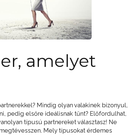
ner, amelyet
partnerekkel? Mindig olyan valakinek bizonyul,
, pedig elsőre ideálisnak tűnt? Előfordulhat,
anolyan típusú partnereket választasz! Ne
 megtévesszen. Mely típusokat érdemes