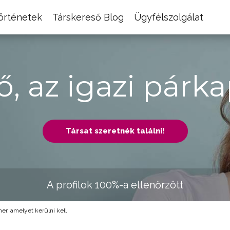
történetek
Társkereső Blog
Ügyfélszolgálat
ő, az igazi párka
Társat szeretnék találni!
A profilok 100%-a ellenőrzött
tner, amelyet kerülni kell