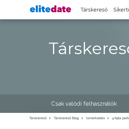
Társkereső
Siker
Társkeres
Csak valódi felhasználók
Társkereső
Társkereső Blog
Ismerkedés
4 fajta par