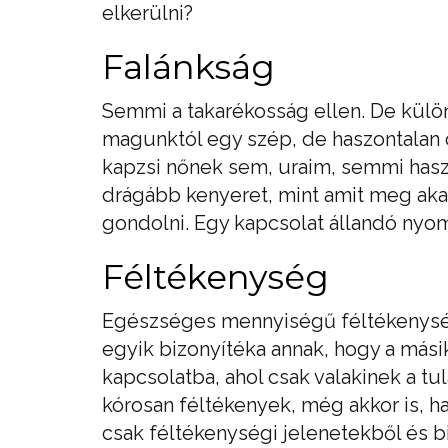
elkerülni?
Falánkság
Semmi a takarékosság ellen. De kül
magunktól egy szép, de haszontalan d
kapzsi nőnek sem, uraim, semmi haszn
drágább kenyeret, mint amit meg akar
gondolni. Egy kapcsolat állandó nyo
Féltékenység
Egészséges mennyiségű féltékenysé
egyik bizonyítéka annak, hogy a mási
kapcsolatba, ahol csak valakinek a t
kórosan féltékenyek, még akkor is, h
csak féltékenységi jelenetekből és bi