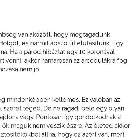
önbség van aközött, hogy megtagadunk
olgot, és bármit abszolút elutasítunk. Egy
a. Ha a párod hibáztat egy 10 koronával
t venni, akkor hamarosan az árcédulákra fog
mozása nem jó.
g mindenképpen kellemes. Ez valóban az
k szeret téged. De ne ragadj bele egy olyan
ulajdona vagy. Pontosan így gondolkodnak a
a ők maguk nem veszik észre. Az életed akkor
ztosítékokból állna, hogy ez azért van, mert