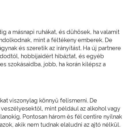
dig a másnapi ruhákat, és dühösek, ha valamit
ndolkodnak, mint a féltékeny emberek. De
gynak és szeretik az irányítást. Ha új partnere
dodtól, hobbijaidért hibáztat, és egyéb
s szokásaidba, jobb, ha korán kilépsz a
okat viszonylag könnyű felismerni. De
 veszélyesektől, mint például az alkohol vagy
tlanokig. Pontosan három és fél centire nyílnak
azok, akik nem tudnak elaludni az ajtó nélkül.