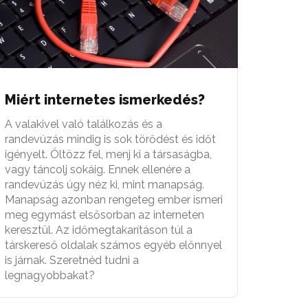
Miért internetes ismerkedés?
A valakivel való találkozás és a
randevúzás mindig is sok törődést és időt
igényelt. Öltözz fel, menj ki a társaságba,
vagy táncolj sokáig. Ennek ellenére a
randevúzás úgy néz ki, mint manapság.
Manapság azonban rengeteg ember ismeri
meg egymást elsősorban az interneten
keresztül. Az időmegtakarításon túl a
társkereső oldalak számos egyéb előnnyel
is járnak. Szeretnéd tudni a
legnagyobbakat?